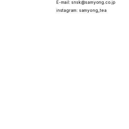
E-mail:
snsk@samyong.co.jp
instagram: samyong_tea