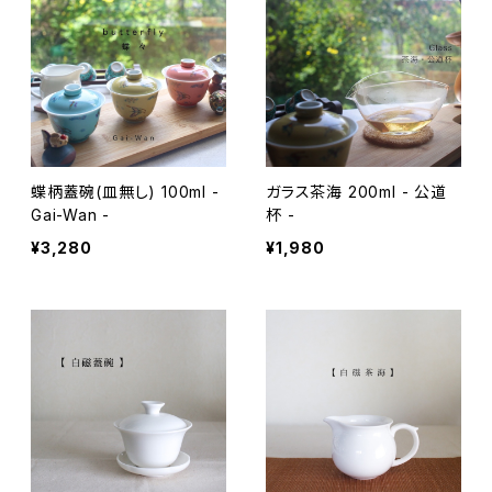
大容量
紅茶 Black Tea
蝶柄蓋碗(皿無し) 100ml -
ガラス茶海 200ml - 公道
Gai-Wan -
杯 -
¥3,280
¥1,980