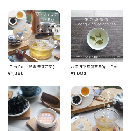
-Tea Bag- 特級 茉莉花茶(ジ
台湾 凍頂烏龍茶 50g - Dong
ャスミン茶) 2g×20包 - Jasmi
Ding Oolong Tea - 烏龍茶
¥1,080
¥1,080
ne Tea Bag - 中国茶 花茶 特
台湾茶
級品 ティーバッグ