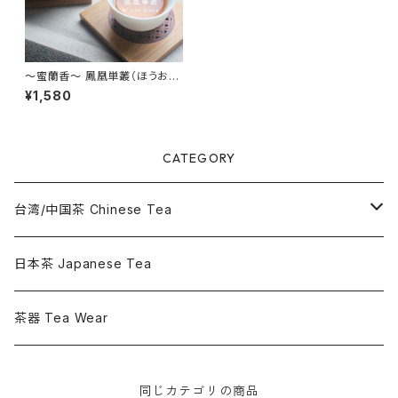
～蜜蘭香～ 鳳凰単叢（ほうおう
たんそう） 30g - Mi Lan Xian
¥1,580
g - 中国茶 烏龍茶 単叢 広東省
CATEGORY
台湾/中国茶 Chinese Tea
烏龍茶 Oolong Tea
日本茶 Japanese Tea
花茶 Flowered Tea
茶器 Tea Wear
その他のお茶 Other Chinese Tea
同じカテゴリの商品