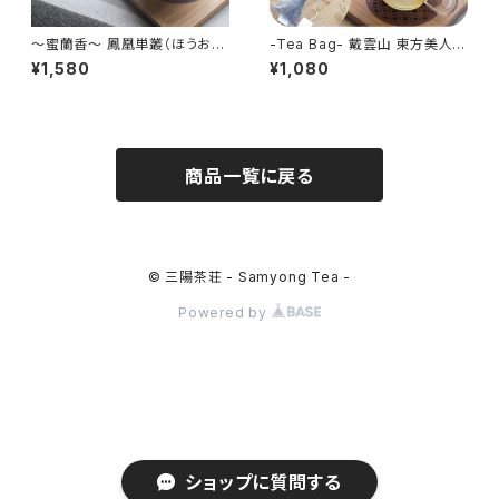
～蜜蘭香～ 鳳凰単叢（ほうおう
-Tea Bag- 戴雲山 東方美人 2
たんそう） 30g - Mi Lan Xian
g×18包入り - Oriental Beaut
¥1,580
¥1,080
g - 中国茶 烏龍茶 単叢 広東省
y Tea Bag - 中国茶 烏龍茶 福
建省産 ティーバッグ
商品一覧に戻る
© 三陽茶荘 - Samyong Tea -
Powered by
ショップに質問する