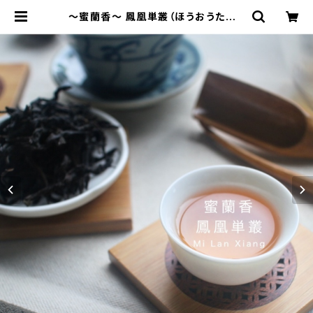
～蜜蘭香～ 鳳凰単叢（ほうおうたんそ
う） 30g - Mi Lan Xiang - 中国茶
烏龍茶 単叢 広東省 | 三陽茶荘 - Sa
myong Tea -