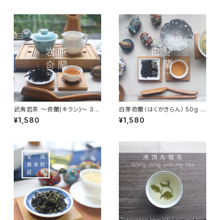
ティーバッグ - Tea Bag -
大容量
紅茶 Black Tea
武夷岩茶 〜奇蘭(キラン)〜 30
白芽奇蘭（はくがきらん） 50g -
g - Qi Lan - 中国茶 烏龍茶 福
Qi Lan - 中国茶 烏龍茶 福建
¥1,580
¥1,580
建省武夷山
省 平和県