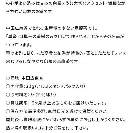
の心地よい渋みは甘みの余韻をうむ大切なアクセント。繊細なが
ら力強い印象のお茶です。
中国広東省でとれる生産量の少ない烏龍茶です。
「単叢」は単一の茶樹のみを用いて作られることからその名前が
ついています。
蜜のように甘く、また高貴な花香が特徴的。凛としたたたずまいを
思わせるしなやかな印象の烏龍茶です。
○産地：中国広東省
○内容量：30g（アルミスタンドパック入り）
○原材料名：茶（半発酵茶）
○賞味期限： 9ヶ月以上あるものをお届けいたします。
○保存方法高温多湿、直射日光を避けて保管ください。
開封後は賞味期限にかかわらずお早めにお召し上がりください。
熱い湯の取扱いには十分お気を付け下さい。