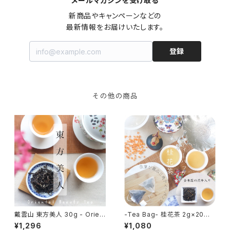
メールマガジンを受け取る
新商品やキャンペーンなどの

最新情報をお届けいたします。
登録
その他の商品
戴雲山 東方美人 30g - Orien
-Tea Bag- 桂花茶 2g×20包
tal Beauty Tea - 中国茶 烏龍
- Gui Hua Tea Bag - 中国茶
¥1,296
¥1,080
茶 福建省産
花茶 ティーバッグ