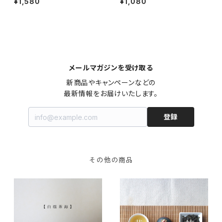
¥1,580
¥1,080
Zhong- 中国茶 紅茶茶 福建省
ne Tea Bag - 中国茶 花茶 特
武夷山
級品 ティーバッグ
メールマガジンを受け取る
新商品やキャンペーンなどの

最新情報をお届けいたします。
登録
その他の商品