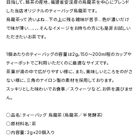
目指して、銘茶の産地、福建省安渓産の烏龍茶を中心にブレンド
した当店オリジナルのティーバッグ烏龍茶です。
烏龍茶って渋いよね…下の上に残る雑味が苦手…色が濃いだけ
で味が薄い…、、、そんなイメージをお持ちの方にも是非お試しい
ただきたいお茶です。
1個あたりのティーバッグの容量は2g。150～200ml程のカップや
ティーポットでご利用いただくのに最適なサイズです。
茶葉が湯の中で広がりやすい様に、また、美味しいところをのがさ
ない様に、三角のナイロン製の素材を採用しております。
スッキリとした味わいでお食事／スウィーツなど、お供を選びませ
ん。
○品名：ティーバッグ 烏龍茶（烏龍茶／半発酵茶）
○原材料名：茶
○内容量：2g×20個入り