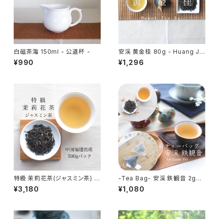
白磁茶海 150ml - 公道杯 -
安渓 黄金桂 80g - Huang Jin
Gui - 中国茶 烏龍茶 福建省産
¥990
¥1,296
安渓産
特級 茉莉花茶(ジャスミン茶) 5
-Tea Bag- 安渓 鉄観音 2g×2
00g - Jasmine Tea - 中国
0包入り - Tie Guan Yin Tea
¥3,180
¥1,080
茶 花茶 特級品
Bag - 中国茶 烏龍茶 福建省産
安渓産 ティーバッグ