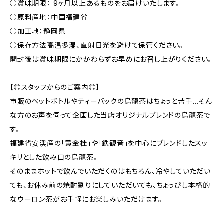
○賞味期限： 9ヶ月以上あるものをお届けいたします。
○原料産地：中国福建省
○加工地：静岡県
○保存方法高温多湿、直射日光を避けて保管ください。
開封後は賞味期限にかかわらずお早めにお召し上がりください。
【◎スタッフからのご案内◎】
市販のペットボトルやティーバックの烏龍茶はちょっと苦手…そん
な方のお声を伺って企画した当店オリジナルブレンドの烏龍茶で
す。
福建省安渓産の「黄金桂」や「鉄観音」を中心にブレンドしたスッ
キリとした飲み口の烏龍茶。
そのままホットで飲んでいただくのはもちろん、冷やしていただい
ても、お休み前の焼酎割りにしていただいても、ちょっぴし本格的
なウーロン茶がお手軽にお楽しみいただけます。