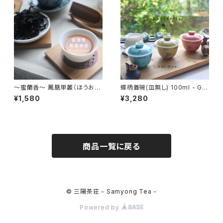
～蜜蘭香～ 鳳凰単叢（ほうおう
蝶柄蓋碗(皿無し) 100ml - Gai
たんそう） 30g - Mi Lan Xian
-Wan -
¥1,580
¥3,280
g - 中国茶 烏龍茶 単叢 広東省
商品一覧に戻る
© 三陽茶荘 - Samyong Tea -
Powered by