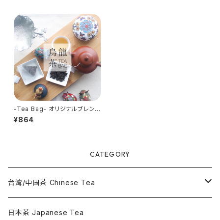
-Tea Bag- オリジナルブレンド
烏龍茶 2g×20包入り - Origin
¥864
al Blend Oolong Tea Bag -
中国茶 烏龍茶 ティーバッグ
CATEGORY
台湾/中国茶 Chinese Tea
烏龍茶 Oolong Tea
日本茶 Japanese Tea