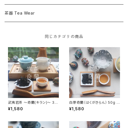
花茶 Flowered Tea
茶器 Tea Wear
その他のお茶 Other Chinese Tea
同じカテゴリの商品
ティーバッグ - Tea Bag -
大容量
紅茶 Black Tea
武夷岩茶 〜奇蘭(キラン)〜 30
白芽奇蘭（はくがきらん） 50g -
g - Qi Lan - 中国茶 烏龍茶 福
Qi Lan - 中国茶 烏龍茶 福建
¥1,580
¥1,580
建省武夷山
省 平和県