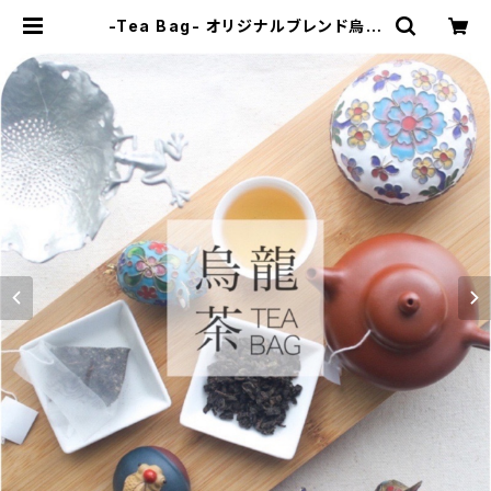
-Tea Bag- オリジナルブレンド烏龍
茶 2g×20包入り - Original Blen
d Oolong Tea Bag - 中国茶 烏龍
茶 ティーバッグ | 三陽茶荘 - Samy
ong Tea -