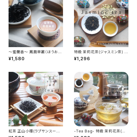
～蜜蘭香～ 鳳凰単叢（ほうおう
特級 茉莉花茶(ジャスミン茶) 8
たんそう） 30g - Mi Lan Xian
0g - Jasmine Tea - 中国茶
¥1,580
¥1,296
g - 中国茶 烏龍茶 単叢 広東省
花茶 特級品
紅茶 正山小種(ラプサンスーチョ
-Tea Bag- 特級 茉莉花茶(ジ
ン) 30g - Zheng Shan Xiao
ャスミン茶) 2g×20包 - Jasmi