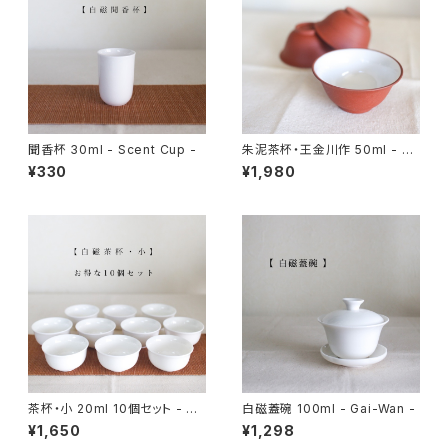
聞香杯 30ml - Scent Cup -
朱泥茶杯・王金川作 50ml - Te
a Cup -
¥330
¥1,980
茶杯・小 20ml 10個セット - Te
白磁蓋碗 100ml - Gai-Wan -
a Cup Small / 10pcs -
¥1,650
¥1,298