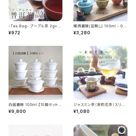
-Tea Bag- プーアル茶 2g×2
蝶柄蓋碗(皿無し) 100ml - Gai
0包 - Pu-erh Tea Bag - 中
-Wan -
¥972
¥3,280
国茶 普洱茶 ティーバッグ
白磁蓋碗 100ml 【10個セット】-
ジャスミン茶（茉莉花茶）スリム
Gai-Wan/10pcs -
ティーバッグ 5g×15p入り - Ja
¥9,800
¥1,080
smine Slim Tea Bag - 中国
茶 花茶