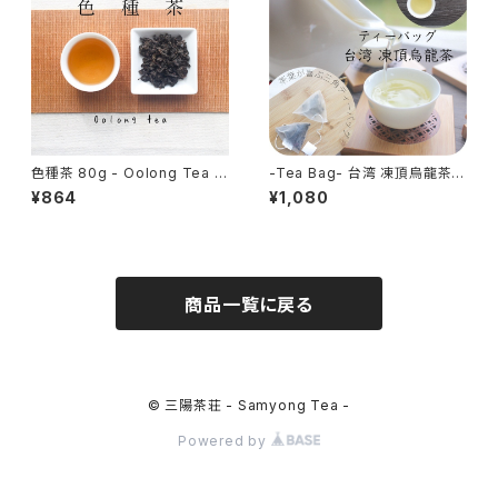
色種茶 80g - Oolong Tea -
-Tea Bag- 台湾 凍頂烏龍茶 2
中国茶 烏龍茶 福建省産安渓産
g×18包入り - Dong Ding Oo
¥864
¥1,080
long Tea Bag - 烏龍茶 台湾
茶 ティーバッグ
商品一覧に戻る
© 三陽茶荘 - Samyong Tea -
Powered by