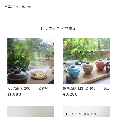
花茶 Flowered Tea
茶器 Tea Wear
その他のお茶 Other Chinese Tea
同じカテゴリの商品
ティーバッグ - Tea Bag -
大容量
紅茶 Black Tea
ガラス茶海 200ml - 公道杯 -
蝶柄蓋碗(皿無し) 100ml - Gai
-Wan -
¥1,980
¥3,280